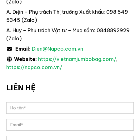
(Zalo)
A. Diện – Phụ trách Thị trường Xuất khẩu: 098 549
5345 (Zalo)
A. Huy – Phụ trách Vật tư – Mua sắm: 0848892929
(Zalo)
Email:
Dien@Napco.com.vn
Website:
https://vietnamjumbobag.com/
,
https://napco.com.vn/
LIÊN HỆ