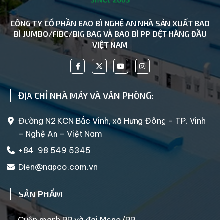
CÔNG TY CỔ PHẦN BAO BÌ NGHỆ AN NHÀ SẢN XUẤT BAO
BÌ JUMBO/FIBC/BIG BAG VÀ BAO BÌ PP DỆT HÀNG ĐẦU
VIỆT NAM
ĐỊA CHỈ NHÀ MÁY VÀ VĂN PHÒNG:
Đường N2 KCN Bắc Vinh, xã Hưng Đông – TP. Vinh
– Nghệ An – Việt Nam
+84 98 549 5345
Dien@napco.com.vn
SẢN PHẨM
Cuộn manh PP và đai Mono/PP