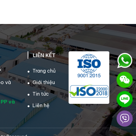
LIÊN KẾT
P
Trang chủ
bo và
Giới thiệu
Tin tức
 PP và
Liên hệ