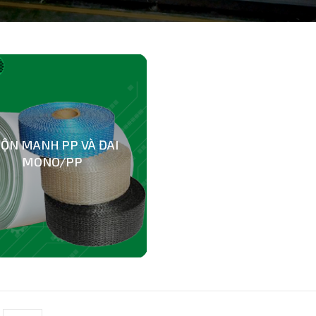
ỘN MANH PP VÀ ĐAI
MONO/PP