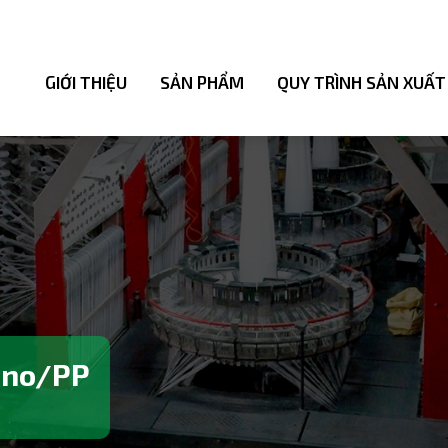
GIỚI THIỆU
SẢN PHẨM
QUY TRÌNH SẢN XUẤT
ono/PP