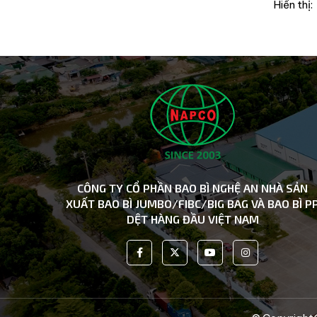
Hiển thị:
CÔNG TY CỔ PHẦN BAO BÌ NGHỆ AN NHÀ SẢN
XUẤT BAO BÌ JUMBO/FIBC/BIG BAG VÀ BAO BÌ P
DỆT HÀNG ĐẦU VIỆT NAM