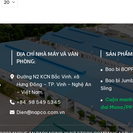
ĐỊA CHỈ NHÀ MÁY VÀ VĂN
SẢN PHẨM
PHÒNG:
Bao bì BOP
Đường N2 KCN Bắc Vinh, xã
Bao bì Jum
Hưng Đông – TP. Vinh – Nghệ An
P
Sling
– Việt Nam
Cuộn manh
+84 98 549 5345
đai Mono/PP
Dien@napco.com.vn